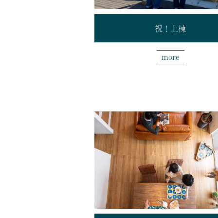
祝！上棟
more