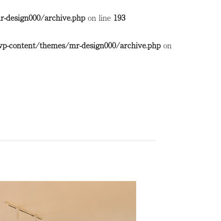
-design000/archive.php
on line
193
wp-content/themes/mr-design000/archive.php
on