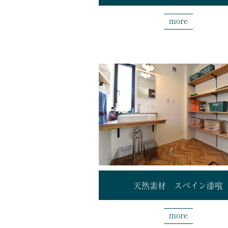
more
天然素材 スペイン漆喰
more