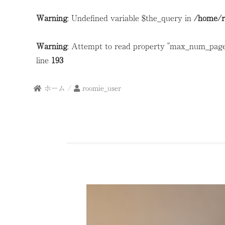
Warning
: Undefined variable $the_query in
/home/r
Warning
: Attempt to read property "max_num_pages
line
193
ホーム
/
roomie_user