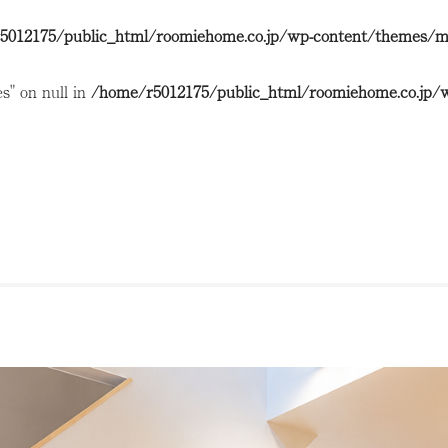
5012175/public_html/roomiehome.co.jp/wp-content/themes/mr
" on null in
/home/r5012175/public_html/roomiehome.co.jp/